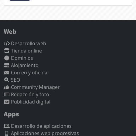
Web
Desarrollo web
Tienda online
Dominios
Alojamiento
Correo y oficina
SEO
Community Manager
Redacción y foto
Publicidad digital
Apps
Desarrollo de aplicaciones
Aplicaciones web progresivas